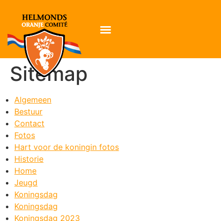
Sitemap
Algemeen
Bestuur
Contact
Fotos
Hart voor de koningin fotos
Historie
Home
Jeugd
Koningsdag
Koningsdag
Koningsdag 2023