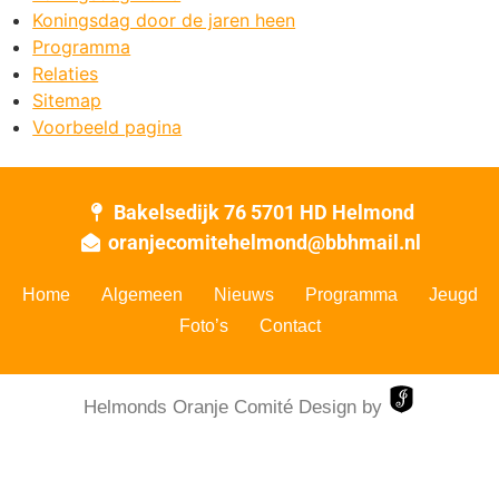
Koningsdag door de jaren heen
Programma
Relaties
Sitemap
Voorbeeld pagina
Bakelsedijk 76 5701 HD Helmond
oranjecomitehelmond@bbhmail.nl
Home
Algemeen
Nieuws
Programma
Jeugd
Foto’s
Contact
Helmonds Oranje Comité Design by