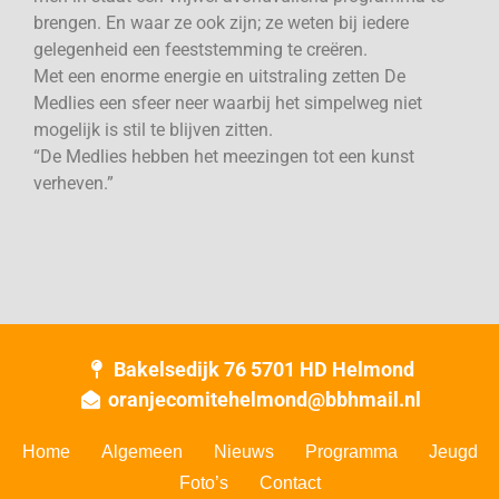
brengen. En waar ze ook zijn; ze weten bij iedere
gelegenheid een feeststemming te creëren.
Met een enorme energie en uitstraling zetten De
Medlies een sfeer neer waarbij het simpelweg niet
mogelijk is stil te blijven zitten.
“De Medlies hebben het meezingen tot een kunst
verheven.”
Bakelsedijk 76 5701 HD Helmond
oranjecomitehelmond@bbhmail.nl
Home
Algemeen
Nieuws
Programma
Jeugd
Foto’s
Contact