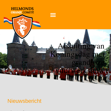
Afsluiting van
Koningsdag met
grandioze
vuurwerkshow
Nieuwsbericht